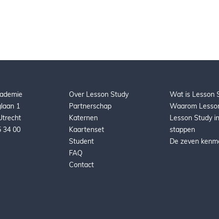
ijk vooral omdat leraren
t worden van deze vorm van
Binnen het partnerschap van de Marnix
Academie zijn al heel wat ervaringen
opgedaan met Lesson Study. Op deze
pagina vind je voorbeelden...
cademie
Over Lesson Study
Wat is Lesson 
laan 1
Partnerschap
Waarom Lesson
trecht
Katernen
Lesson Study in
5 34 00
Kaartenset
stappen
Student
De zeven kenm
FAQ
Contact