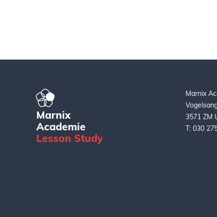
Dat komt natuurl
zelf enthousias
teamleren....
Marnix A
Vogelsang
Marnix
3571 ZM U
Academie
T: 030 27
L
esson
S
tudy