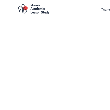
Marnix
Academie
Over
L
S
tudy
esson
Wat is Less
Overgewaaid uit
ingezet als met
professionalisere
Waarom Les
Het praktijklere
onderdeel van de
Toch kan het vo
uitdaging zijn om
Lesson Stud
Lesson Study wo