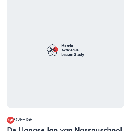
Marnix
Academie
L
S
tudy
esson
OVERIGE