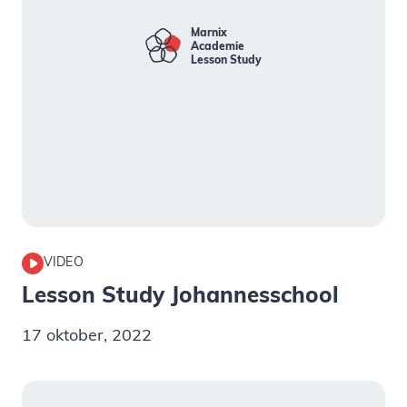
Marnix
Academie
L
S
tudy
esson
VIDEO
Lesson Study Johannesschool
17 oktober, 2022