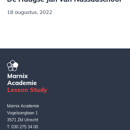
De Haagse Jan van Nassauschool
18 augustus, 2022
Marnix
Academie
L
esson
S
tudy
Marnix Academie
Vogelsanglaan 1
3571 ZM Utrecht
T: 030 275 34 00